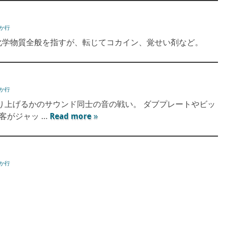
か行
は、化学物質全般を指すが、転じてコカイン、覚せい剤など。
か行
を盛り上げるかのサウンド同士の音の戦い。 ダブプレートやビッ
客がジャッ …
Read more »
か行