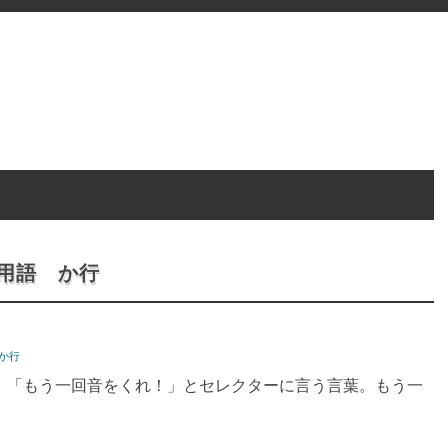
用語 か行
か行
ゲイン。「もう一回音をくれ！」とセレクターに言う言葉。もう一