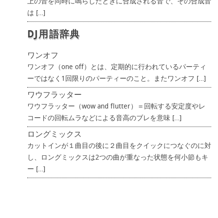
上の音を同時に鳴らしたときに合成される音で、その合成音
は […]
DJ用語辞典
ワンオフ
ワンオフ（one off）とは、定期的に行われているパーティ
ーではなく1回限りのパーティーのこと。またワンオフ […]
ワウフラッター
ワウフラッター（wow and flutter）＝回転する安定度やレ
コードの回転ムラなどによる音高のブレを意味 […]
ロングミックス
カットインが１曲目の後に２曲目をクイックにつなぐのに対
し、ロングミックスは2つの曲が重なった状態を何小節もキ
ー […]